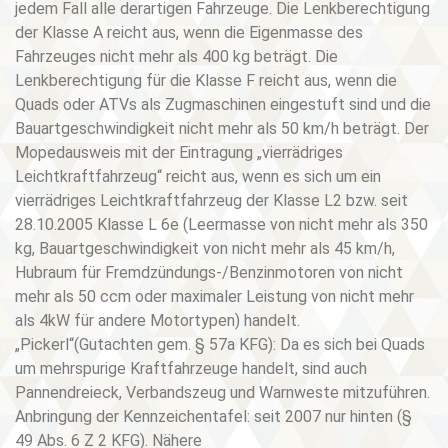
jedem Fall alle derartigen Fahrzeuge. Die Lenkberechtigung
der Klasse A reicht aus, wenn die Eigenmasse des
Fahrzeuges nicht mehr als 400 kg beträgt. Die
Lenkberechtigung für die Klasse F reicht aus, wenn die
Quads oder ATVs als Zugmaschinen eingestuft sind und die
Bauartgeschwindigkeit nicht mehr als 50 km/h beträgt. Der
Mopedausweis mit der Eintragung „vierrädriges
Leichtkraftfahrzeug“ reicht aus, wenn es sich um ein
vierrädriges Leichtkraftfahrzeug der Klasse L2 bzw. seit
28.10.2005 Klasse L 6e (Leermasse von nicht mehr als 350
kg, Bauartgeschwindigkeit von nicht mehr als 45 km/h,
Hubraum für Fremdzündungs-/Benzinmotoren von nicht
mehr als 50 ccm oder maximaler Leistung von nicht mehr
als 4kW für andere Motortypen) handelt.
„Pickerl“(Gutachten gem. § 57a KFG): Da es sich bei Quads
um mehrspurige Kraftfahrzeuge handelt, sind auch
Pannendreieck, Verbandszeug und Warnweste mitzuführen.
Anbringung der Kennzeichentafel: seit 2007 nur hinten (§
49 Abs. 6 Z 2 KFG). Nähere