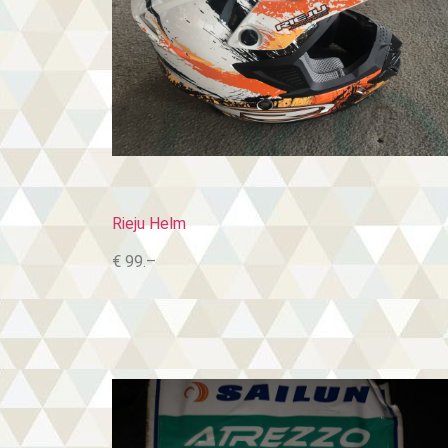
Rieju Helm
€ 99.–