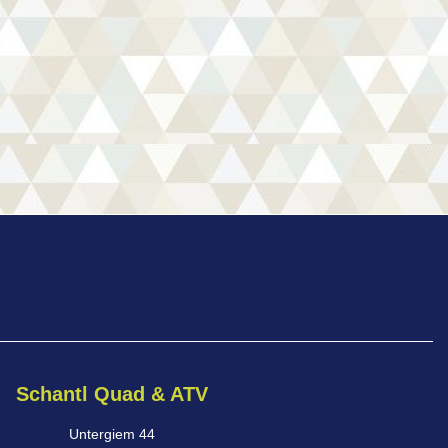
Schantl Quad & ATV
Untergiem 44